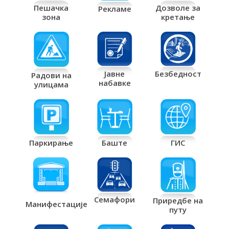
Дозволе за
Пешачка
Рекламе
кретање
зона
Јавне
Безбедност
Радови на
набавке
улицама
Паркирање
Баште
ГИС
Семафори
Приредбе на
Манифестације
путу