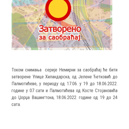
Током снимања серије Немирни за саобраћај ће бити
затворене Улицe Хиландарска, од Јелене Ћетковић до
Палмотићеве, у периоду од 17.06. у 19 до 18.06.2022.
године у 07 сати и Палмотићева од Косте Стојановића
до Џорџа Вашингтона, 18.06.2022. године од 19 до 24
сата.