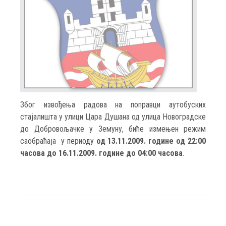
Због извођења радова на поправци аутобуских
стајалишта у улици Цара Душана од улица Новоградске
до Добровољачке у Земуну, биће измењен режим
саобраћаја у периоду
од 13.11.2009. године од 22:00
часова до 16.11.2009. године до 04:00 часова
.