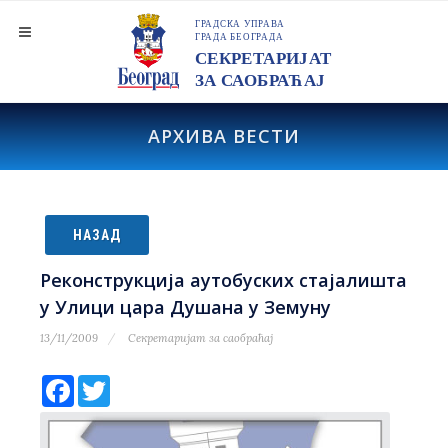
АРХИВА ВЕСТИ
НАЗАД
Реконструкција аутобуских стајалишта
у Улици цара Душана у Земуну
13/11/2009
Секретаријат за саобраћај
Facebook
Twitter