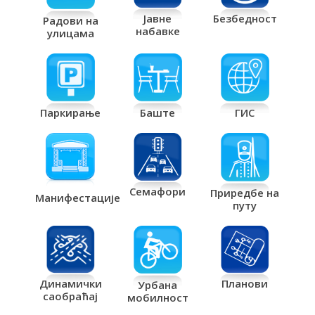
Јавне
Безбедност
Радови на
набавке
улицама
Паркирање
Баште
ГИС
Семафори
Приредбе на
Манифестације
путу
Планови
Динамички
Урбана
саобраћај
мобилност