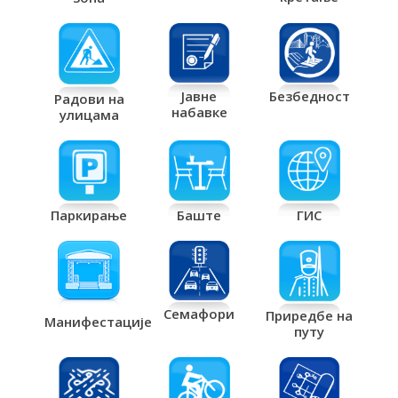
Јавне
Безбедност
Радови на
набавке
улицама
Паркирање
Баште
ГИС
Семафори
Приредбе на
Манифестације
путу