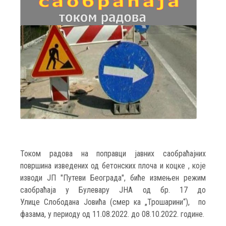
Током радова на поправци јавних саобраћајних
површина изведених од бетонских плоча и коцке , које
изводи ЈП "Путеви Београда", биће измењен режим
саобраћаја у Булевару ЈНА од бр. 17 до
Улице Слободана Јовића (смер ка „Трошарини“), по
фазама, у периоду од 11.08.2022. до 08.10.2022. године.