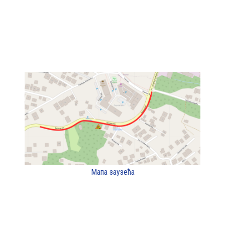
Мапа заузећа