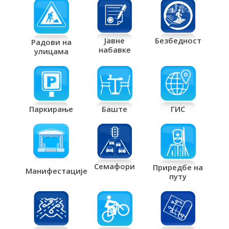
Јавне
Безбедност
Радови на
набавке
улицама
Паркирање
Баште
ГИС
Семафори
Приредбе на
Манифестације
путу