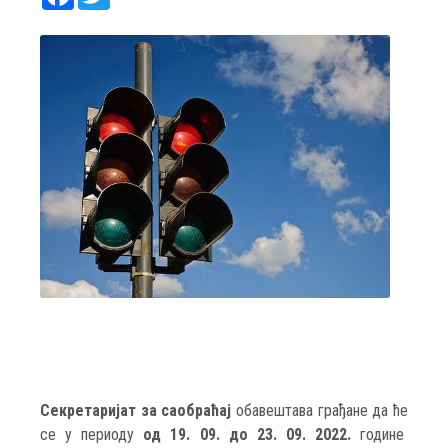
Секретаријат за саобраћај
обавештава грађане да ће
се у периоду
од 1
9. 09
. до 2
3. 09
. 2022.
године