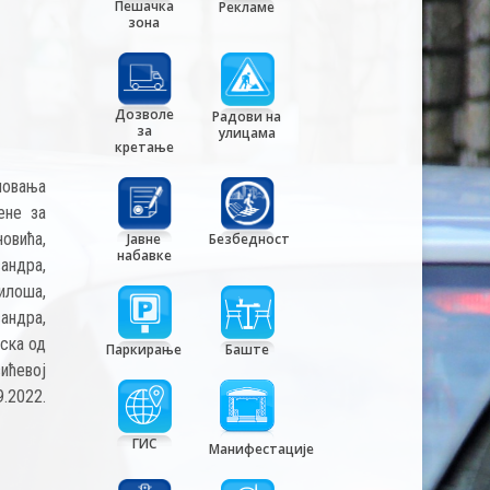
Пешачка
Рекламе
зона
Дозволе
Радови на
за
улицама
кретање
ловања
ене за
овића,
Јавне
Безбедност
набавке
андра,
илоша,
андра,
вска од
Паркирање
Баште
вићевој
.2022.
ГИС
Манифестације