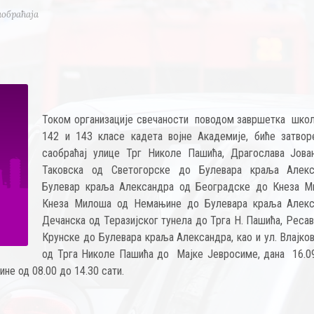
аобраћаја
Током организације свечаности поводом завршетка шко
142 и 143 класе кадета војне Академије, биће затвор
саобраћај улице Трг Николе Пашића, Драгослава Јован
Таковска од Светогорске до Булевара краља Алекс
Булевар краља Александра од Београдске до Кнеза М
Кнеза Милоша од Немањине до Булевара краља Алекс
Дечанска од Теразијског тунела до Трга Н. Пашића, Реса
Крунске до Булевара краља Александра, као и ул. Влајко
од Трга Николе Пашића до Мајке Јевросиме, дана 16.09
ине од 08.00 до 14.30 сати.