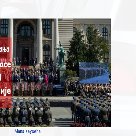
Мапа заузећа