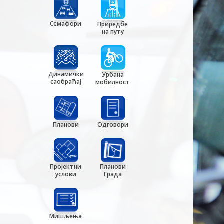
Семафори
Приредбе
на путу
Динамички
Урбана
саобраћај
мобилност
Планови
Одговори
Пројектни
Планови
услови
Града
Мишљења