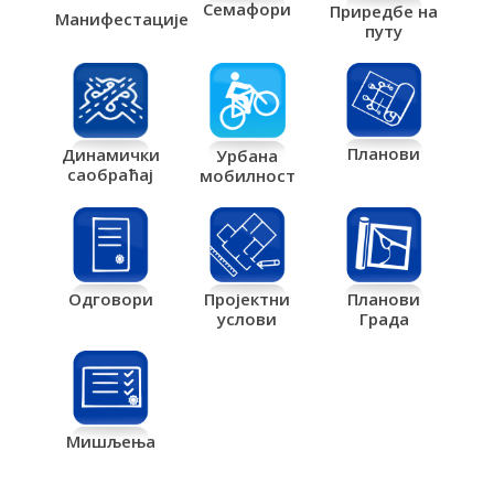
Семафори
Приредбе на
Манифестације
путу
Планови
Динамички
Урбана
саобраћај
мобилност
Одговори
Пројектни
Планови
услови
Града
Мишљења