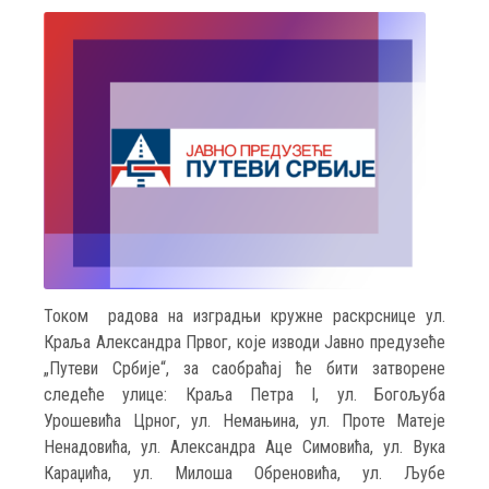
Током радова на изградњи кружне раскрснице ул.
Краља Александра Првог, које изводи Јавно предузеће
„Путеви Србије“, за саобраћај ће бити затворене
следеће улице: Краља Петра I, ул. Богољуба
Урошевића Црног, ул. Немањина, ул. Проте Матеје
Ненадовића, ул. Александра Аце Симовића, ул. Вука
Караџића, ул. Милоша Обреновића, ул. Љубе