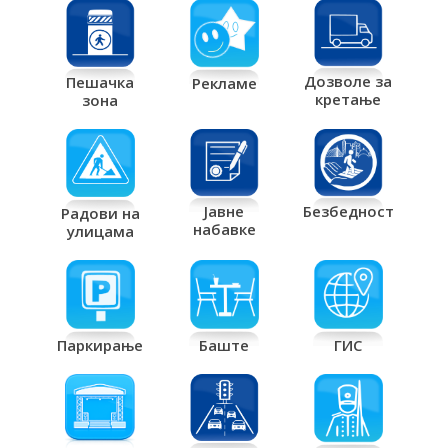
Дозволе за
Пешачка
Рекламе
кретање
зона
Јавне
Безбедност
Радови на
набавке
улицама
Паркирање
Баште
ГИС