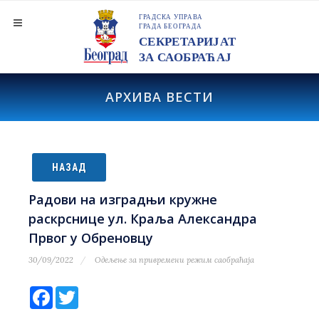
АРХИВА ВЕСТИ
НАЗАД
Радови на изградњи кружне
раскрснице ул. Краља Александра
Првог у Обреновцу
30/09/2022
Одељење за привремени режим саобраћаја
Facebook
Twitter