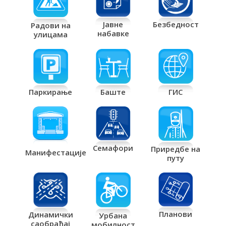
Јавне
Безбедност
Радови на
набавке
улицама
Паркирање
Баште
ГИС
Семафори
Приредбе на
Манифестације
путу
Планови
Динамички
Урбана
саобраћај
мобилност