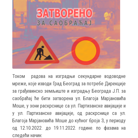
Током радова на изградњи секундарне водоводне
мреже, које изводи Град Београд за потребе Дирекцијe
за грађевинско земљиште и изградњу Београда Ј.П. за
саобраћај ће бити затворена ул. Благоја Марјановића
Моше, у зони раскрснице са ул. Партизанске авијације и
у ул. Партизанске авијације, од раскрснице са ул.
Благоја Марјановића Моше до кућног броја 3, у периоду
од 12.10.2022. до 19.11.2022. године. по фазама на
следећи начин: