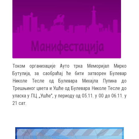
Током организације Ауто трка Меморијал Мирко
Бутулија, за саобраћај ће бити затворен Булевар
Николе Тесле од Булевара Михајла Пупина до
Трешњиног цвета и Ушће од Булевара Николе Тесле до
уласка у ПЦ „Ушће", у периоду од 05.11. у 00 до 06.11. у
21 сат.