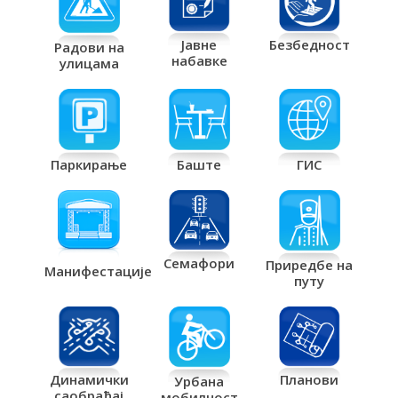
Јавне
Безбедност
Радови на
набавке
улицама
Паркирање
Баште
ГИС
Семафори
Приредбе на
Манифестације
путу
Планови
Динамички
Урбана
саобраћај
мобилност