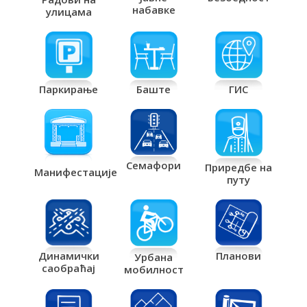
набавке
улицама
Паркирање
Баште
ГИС
Семафори
Приредбе на
Манифестације
путу
Планови
Динамички
Урбана
саобраћај
мобилност