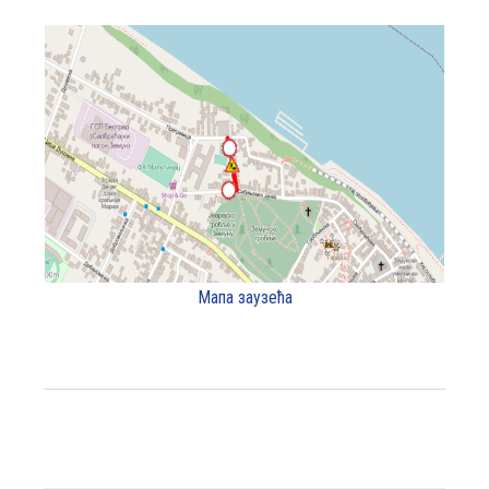
Мапа заузећа