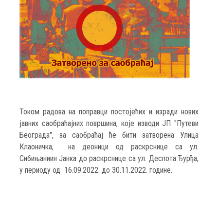
Током радова на поправци постојећих и изради нових
јавних саобраћајних површина, које изводи ЈП "Путеви
Београда", за саобраћај ће бити затворена Улица
Клаоничка, на деоници од раскрснице са ул.
Сибињаниин Јанка до раскрснице са ул. Деспота Ђурђа,
у периоду од 16.09.2022. до 30.11.2022. године.