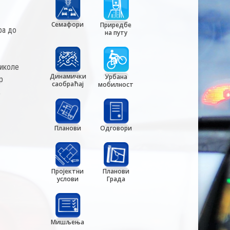
Семафори
Приредбе
ра до
на путу
Николе
Динамички
Урбана
р
саобраћај
мобилност
,
Планови
Одговори
Пројектни
Планови
услови
Града
Мишљења