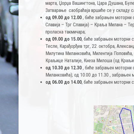
марта, Џорџа Вашингтона, Цара Душана, Буле
Затварање саобраћаја вршиће се у складу с
од 09.00 до 12.00
, биће забрањен моторни 
Славија – Трг Славија) – Краља Милана – Те
проласка такмичара;
од 09.00 до 15.00
, биће забрањен моторни 
Тесле, Карађорђев трг, 22. октобра, Алекса
Милутина Миланковића, Милентија Поповића, 
Краљице Наталије, Кнеза Милоша (од Краљи
од 10.30 до 12.30
, биће забрањен моторни 
Миланковића); од 10.00 до 11.30 , забрањен
од 06.00 до 14.00
, биће забрањен моторни 