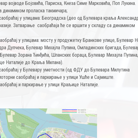
вар војводе Бојовића, Париска, Кнеза Симе Марковића, Поп Лукина.
а динамиком проласка такмичара;
саобраћај у улицама: Београдска (део од Булевара краља Александ
разије. Затварање саобраћаја ће се вршити у складу са динамиком
саобраћај у улицама: мосту у продужетку Бранкове улице, Булевар 
ндра Дупчека, Булевар Михајла Пупина, Омладинских бригада, Булева
Булевар Зорана Ђинђића, Шпанских бораца, Булевар Михајла Пупина
це Наталије до Краља Милана).
саобраћај у Булевару уметности (од ФДУ до Булевара Милутина
 моторни саобраћај и паркирање у улици Ушће и Сајмиште.
саобраћај и паркирање у улици Краљице Наталије.