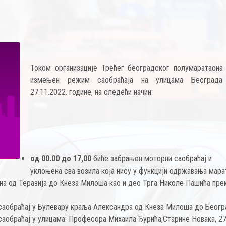
Током организације Трећег београдског полумаратаона 
измењен режим саобраћаја на улицама Београда
27.11.2022. године, на следећи начин:
од 00.00 до 17,00
биће забрањен моторни саобраћај и
уклоњена сва возила која нису у функцији одржавања мара
ана од Теразија до Кнеза Милоша као и део Трга Николе Пашића пре
саобраћај у Булевару краља Александра од Кнеза Милоша до Беогр
саобраћај у улицама: Професора Михаила Ђурића,Старине Новака, 27