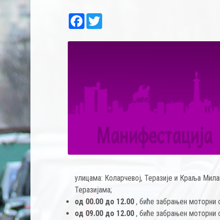
Facebook
Twitter
улицама: Коларчевој, Теразије и Краља Мил
Теразијама;
од 00.00 до 12.00
, биће забрањен моторни 
од 09.00 до 12.00
, биће забрањен моторни 