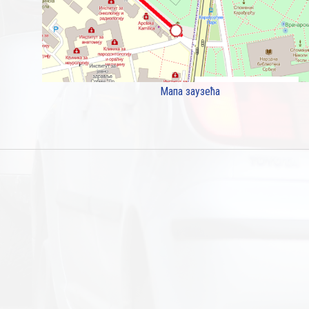
Мапа заузећа