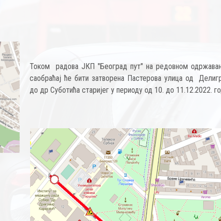
Током радова ЈКП "Београд пут" на редовном одржавањ
саобраћај ће бити затворена Пастерова улица од Делиг
до др Суботића старијег у периоду од 10. до 11.12.2022. г