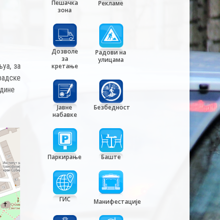
Пешачка
Рекламе
зона
Дозволе
Радови на
за
улицама
уа, за
кретање
радске
одине
Јавне
Безбедност
набавке
Паркирање
Баште
ГИС
Манифестације