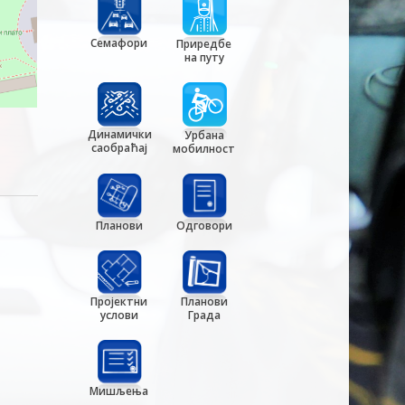
Семафори
Приредбе
на путу
Динамички
Урбана
саобраћај
мобилност
Планови
Одговори
Пројектни
Планови
услови
Града
Мишљења