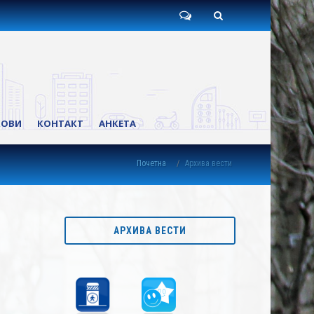
Пишите
Претрага
нам
КОВИ
КОНТАКТ
АНКЕТА
Почетна
Архива вести
АРХИВА ВЕСТИ