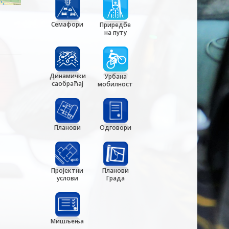
Семафори
Приредбе
на путу
Динамички
Урбана
саобраћај
мобилност
Планови
Одговори
Пројектни
Планови
услови
Града
Мишљења