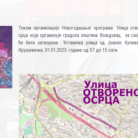
Током организације Новогодишњег програма- Улица отв
срца који организује градска општина Вождовац, за сао
ће бити затворена Устаничка улица од Јужног булев
Крушевачке, 01.01.2023. године од 07 до 15 сати.