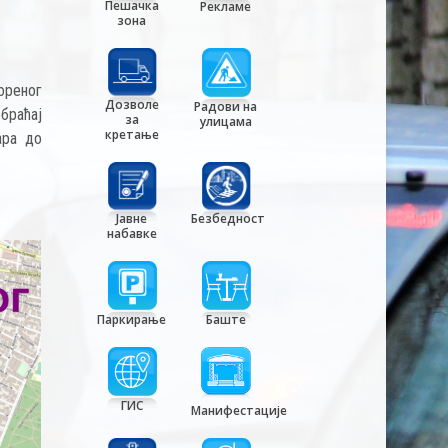
Пешачка
Рекламе
зона
ореног
Дозволе
Радови на
браћај
за
улицама
кретање
ара до
Јавне
Безбедност
набавке
Паркирање
Баште
ГИС
Манифестације