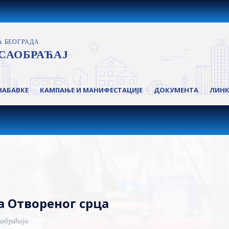
НАБАВКЕ
КАМПАЊЕ И МАНИФЕСТАЦИЈЕ
ДОКУМЕНТА
ЛИН
а Отвореног срца
аобраћаја