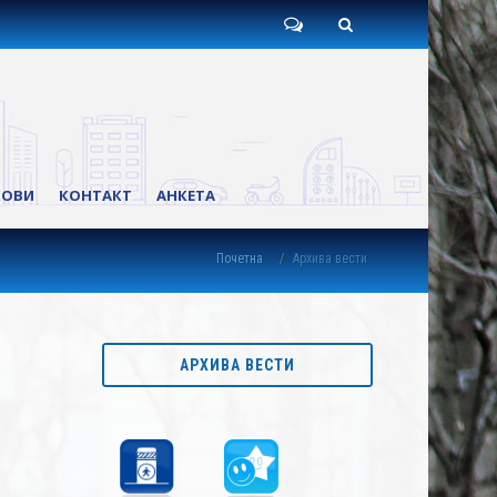
Пишите
Претрага
нам
КОВИ
КОНТАКТ
АНКЕТА
Почетна
Архива вести
АРХИВА ВЕСТИ