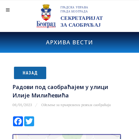
АРХИВА ВЕСТИ
НАЗАД
Радови под саобраћајем у улици
Илије Милићевића
06/01/2023
Одељење за привремени режим саобраћаја
Facebook
Twitter