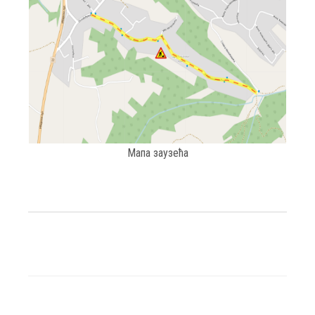
Мапа заузећа