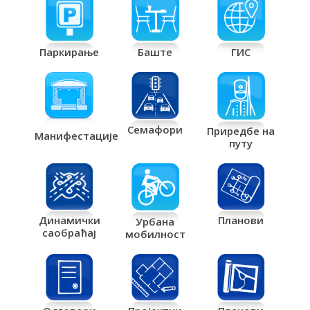
Паркирање
Баште
ГИС
Семафори
Приредбе на
Манифестације
путу
Планови
Динамички
Урбана
саобраћај
мобилност