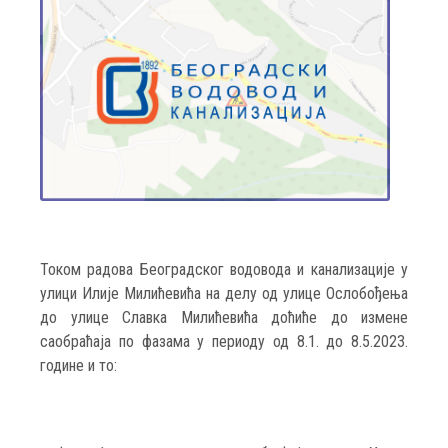
Током радова Београдског водовода и канализације у
улици Илије Милићевића на делу од улице Ослобођења
до улице Славка Милићевића доћиће до измене
саобраћаја по фазама у периоду од 8.1. до 8.5.2023.
године и то: