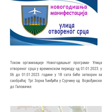
Током организације Новогодишњег програма- Улица
отвореног срца у временском периоду од 01.01.2023. у
06 до 01.01.2023. године у 18 сата биће затворен за
саобраћај Трг Зорна Ђинђића у Сурчину од Војвођанске
до Галовачке.