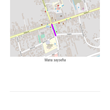
Мапа заузећа