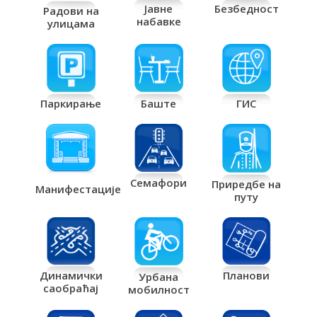
Јавне
Безбедност
Радови на
набавке
улицама
Паркирање
Баште
ГИС
Семафори
Приредбе на
Манифестације
путу
Планови
Динамички
Урбана
саобраћај
мобилност