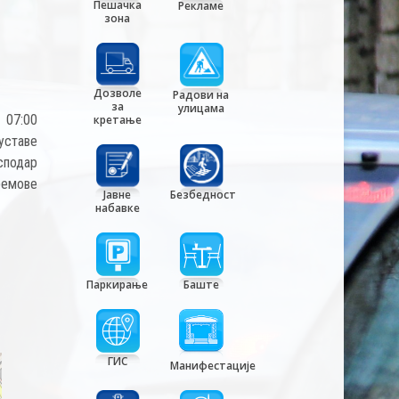
Пешачка
Рекламе
зона
Дозволе
Радови на
за
улицама
 07:00
кретање
уставе
сподар
времове
Јавне
Безбедност
набавке
Паркирање
Баште
ГИС
Манифестације