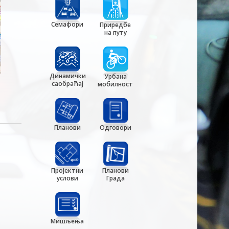
Семафори
Приредбе
на путу
Динамички
Урбана
саобраћај
мобилност
Планови
Одговори
Пројектни
Планови
услови
Града
Мишљења