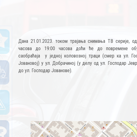
Дана 21.01.2023. током трајања снимања ТВ серије, од
часова до 19:00 часова доћи ће до повремене об
саобраћаја у једној коловозној траци (смер ка ул. Го
Јовановој) у ул. Добрачиној (у делу од ул. Господар Је
до ул. Господар Јованове).