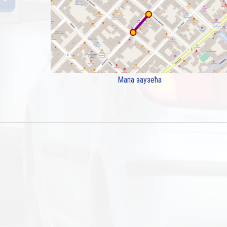
Мапа заузећа