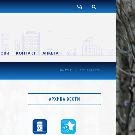
Пишите
Претрага
нам
КОВИ
КОНТАКТ
АНКЕТА
Почетна
Архива вести
АРХИВА ВЕСТИ