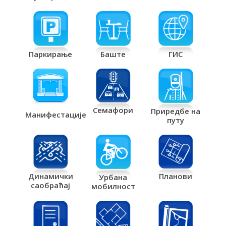
Паркирање
Баште
ГИС
Семафори
Приредбе на
Манифестације
путу
Планови
Динамички
Урбана
саобраћај
мобилност