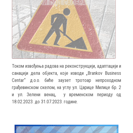
Током извођења радова на реконструкцији, адаптацији и
санацији дела објекта, које изводи „Brankov Business
Centar“ д.о.о. биће заузет тротоар непроходном
грађевинском скелом, на углу ул. Царице Милице бр. 2
и ул. Зелени венац, у временском периоду од
18.02.2023. до 31.07.2023. године.