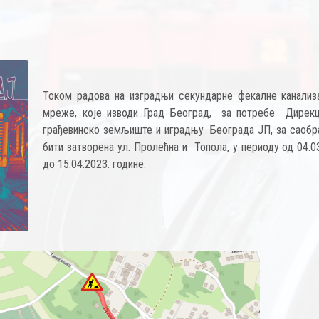
Током радова на изградњи секундарне фекалне канализ
мреже, које изводи Град Београд, за потребе Дирекц
грађевинско земљиште и иградњу Београда ЈП, за саобра
бити затворена ул. Пролећна и Топола, у периоду од 04.0
до 15.04.2023. године.