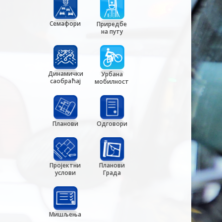
Семафори
Приредбе
на путу
Динамички
Урбана
саобраћај
мобилност
Планови
Одговори
Пројектни
Планови
услови
Града
Мишљења