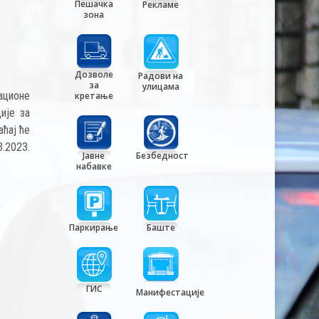
Пешачка
Рекламе
зона
Дозволе
Радови на
за
улицама
ационе
кретање
ије за
ћај ће
3.2023.
Јавне
Безбедност
набавке
Паркирање
Баште
ГИС
Манифестације