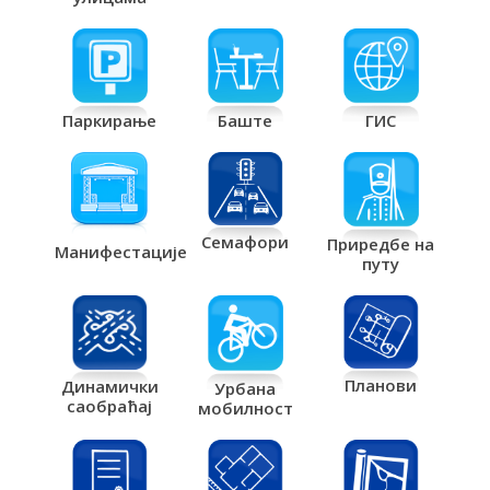
Паркирање
Баште
ГИС
Семафори
Приредбе на
Манифестације
путу
Планови
Динамички
Урбана
саобраћај
мобилност