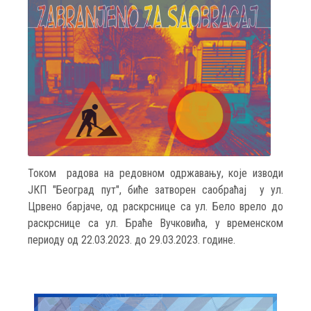
Током радова на редовном одржавању, које изводи
ЈКП "Београд пут", биће затворен саобраћај у ул.
Црвено барјаче, од раскрснице са ул. Бело врело до
раскрснице са ул. Браће Вучковића, у временском
периоду од 22.03.2023. до 29.03.2023. године.