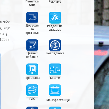
Пешачка
Рекламе
зона
а због
Дозволе
Радови на
, које
за
улицама
кретање
на ул.
.2023.
Јавне
Безбедност
набавке
Паркирање
Баште
ГИС
Манифестације