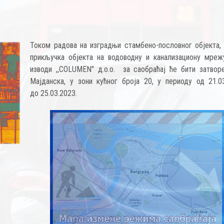
Током радова на изградњи стамбено-пословног објекта, 
прикључка објекта на водоводну и канализациону мрежу
изводи ,,COLUMEN" д.о.о. за саобраћај ће бити затворе
Мајданска, у зони кућног броја 20, у периоду од 21.03
до 25.03.2023.