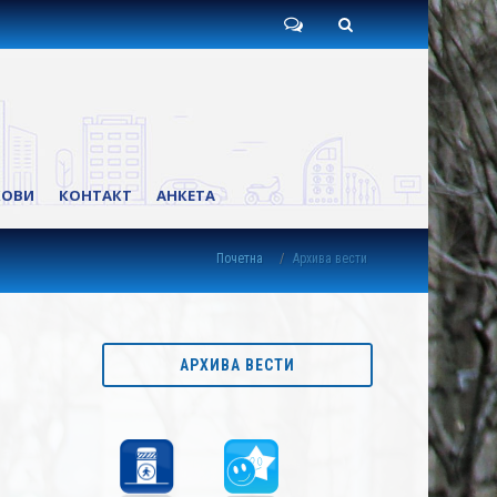
Пишите
Претрага
нам
КОВИ
КОНТАКТ
АНКЕТА
Почетна
Архива вести
АРХИВА ВЕСТИ