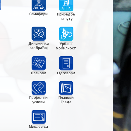
Семафори
Приредбе
на путу
Динамички
Урбана
саобраћај
мобилност
Планови
Одговори
Пројектни
Планови
услови
Града
Мишљења