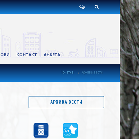
Пишите
Претрага
нам
КОВИ
КОНТАКТ
АНКЕТА
Почетна
Архива вести
АРХИВА ВЕСТИ