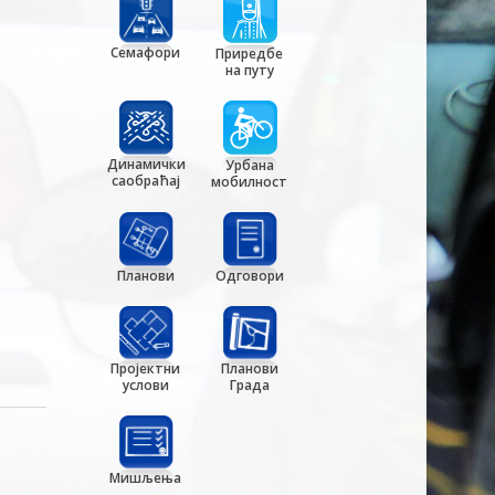
Семафори
Приредбе
на путу
Динамички
Урбана
саобраћај
мобилност
Планови
Одговори
Пројектни
Планови
услови
Града
Мишљења