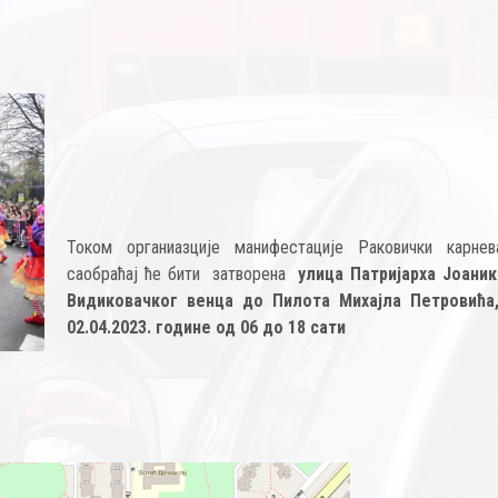
Током органиазције манифестације Раковички карнев
саобраћај ће бити затворена
улица Патријарха Јоаник
Видиковачког венца до Пилота Михајла Петровића
02.04.2023. године од 06 до 18 сати