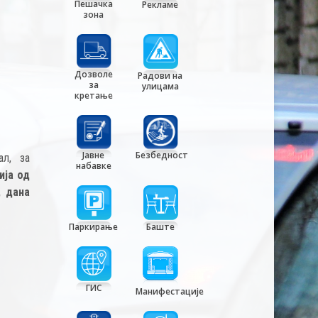
Пешачка
Рекламе
зона
Дозволе
Радови на
за
улицама
кретање
Јавне
Безбедност
ал, за
набавке
ија од
, дана
Паркирање
Баште
ГИС
Манифестације