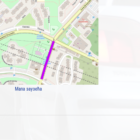
Мапа заузећа