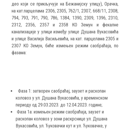
део који се прикључује на Бежанијску улицу), Орачка,
на кат.парцелама 2306, 2305, 762/1, 2307, 668/11, 2308,
794, 793, 791, 790, 786, 1384, 1390, 2309, 1396, 2310,
2312, 2356, 2357 и 2358 КО Земун и фекалне
канализације у улици између улице Душана Вукасовића
и улице Василија Васиљевића, на кат. парцелама 2305 и
2307 КО Земун, биће измењен режим саобраћаја, по
фазама:
Фаза 1: затворен саобраћај, заузет и раскопан
коловоз у ул. Душана Вукасовића, у временском
периоду од 29.03.2023. до 12.04.2023. године;
Фаза 1а: измењен режим саобраћаја, заузет и
раскопан коловоз у зони раскрснице ул. Душана
Вукасовића, ул. Ћуковачки кут и ул. Ћуковачке, у