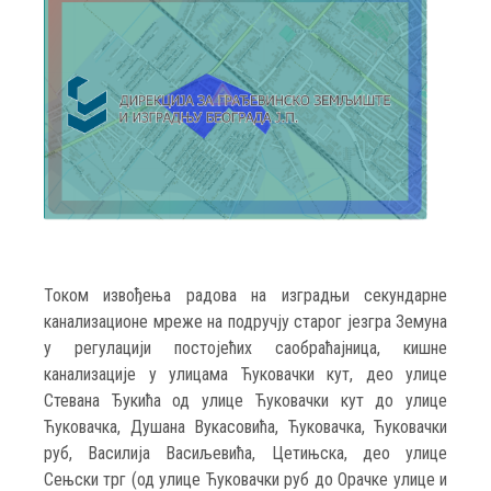
Током извођења радова на изградњи секундарне
канализационе мреже на подручју старог језгра Земуна
у регулацији постојећих саобраћајница, кишнe
кaнaлизaциje у улицама Ћуковачки кут, део улице
Стевана Ђукића од улице Ћуковачки кут до улице
Ћуковачка, Душана Вукасовића, Ћуковачка, Ћуковачки
руб, Василија Васиљевића, Цетињска, део улице
Сењски трг (од улице Ћуковачки руб до Орачке улице и