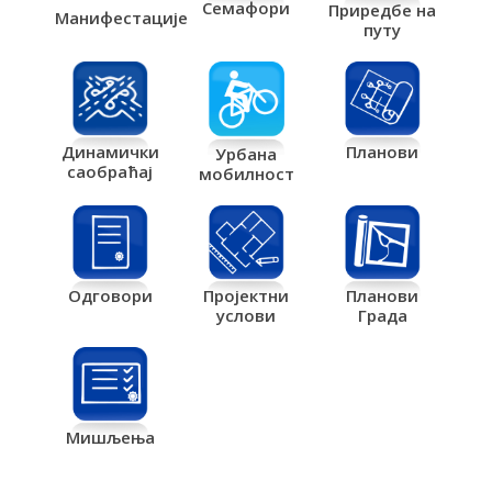
Семафори
Приредбе на
Манифестације
путу
Планови
Динамички
Урбана
саобраћај
мобилност
Одговори
Пројектни
Планови
услови
Града
Мишљења