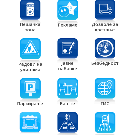
Дозволе за
Пешачка
Рекламе
кретање
зона
Јавне
Безбедност
Радови на
набавке
улицама
Паркирање
Баште
ГИС