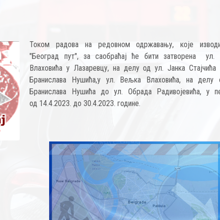
Током радова на редовном одржавању, које изво
"Београд пут", за саобраћај ће бити затворена ул.
Влаховића у Лазаревцу, на делу од ул. Јанка Стајчића 
Бранислава Нушића,у ул. Вељка Влаховића, на делу 
Бранислава Нушића до ул. Обрада Радивојевића, у п
од 14.4.2023. до 30.4.2023. године.