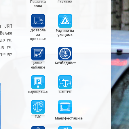
Пешачка
Рекламе
зона
ди ЈКП
Дозволе
Радови на
 Вељка
за
улицама
кретање
до ул.
од ул.
ериоду
Јавне
Безбедност
набавке
Паркирање
Баште
ГИС
Манифестације