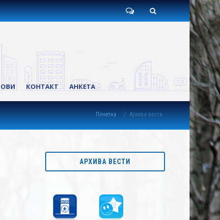
Пишите
Претрага
нам
КОВИ
КОНТАКТ
АНКЕТА
Почетна
Архива вести
АРХИВА ВЕСТИ