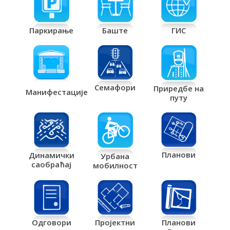
Паркирање
Баште
ГИС
Семафори
Приредбе на
Манифестације
путу
Планови
Динамички
Урбана
саобраћај
мобилност
Одговори
Пројектни
Планови