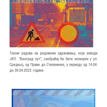
Током радова на редовном одржавању, које изводи
ЈКП "Београд пут", саобраћај ће бити затворен у ул.
Средњој, од Праве до Степеничке, у периоду од 14.04.
до 30.04.2023. године.