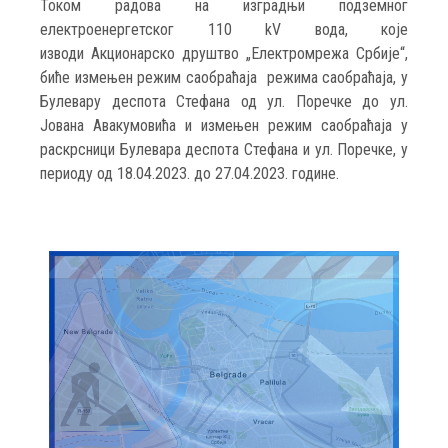
Током радова на изградњи подземног
електроенергетског 110 kV вода, које
изводи Акционарско друштво „Електромрежа Србије“,
биће измењен режим саобраћаја режима саобраћаја, у
Булевару деспота Стефана од ул. Поречке до ул.
Јована Авакумовића и измењен режим саобраћаја у
раскрсници Булевара деспота Стефана и ул. Поречке, у
периоду од 18.04.2023. до 27.04.2023. године.