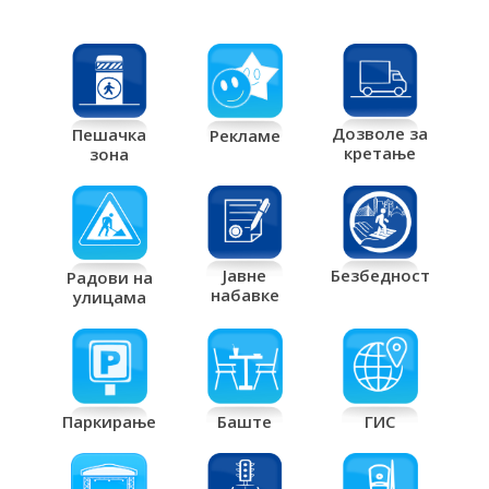
Дозволе за
Пешачка
Рекламе
кретање
зона
Јавне
Безбедност
Радови на
набавке
улицама
Паркирање
Баште
ГИС