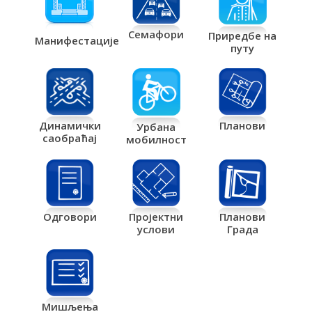
Семафори
Приредбе на
Манифестације
путу
Планови
Динамички
Урбана
саобраћај
мобилност
Одговори
Пројектни
Планови
услови
Града
Мишљења