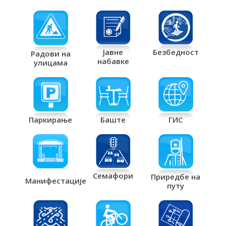
Јавне
Безбедност
Радови на
набавке
улицама
Паркирање
Баште
ГИС
Семафори
Приредбе на
Манифестације
путу