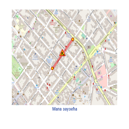
Мапа заузећа