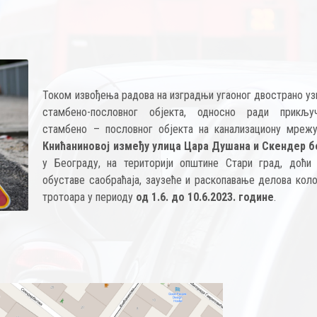
Током извођења радова на изградњи угаоног двострано уз
стамбено-пословног објекта, односно ради прикљу
стамбено – пословног објекта на канализациону мрежу
Книћаниновој између улица Цара Душана и Скендер б
у Београду, на територији општине Стари град, доћи
обуставе саобраћајa, заузеће и раскопавање делова коло
тротоара у периоду
од 1.6. до 10.6.2023. године
.