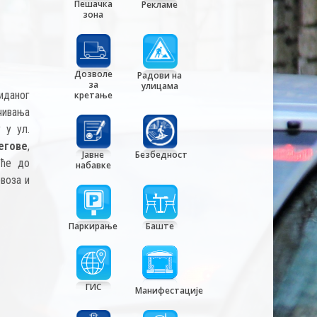
Пешачка
Рекламе
зона
Дозволе
Радови на
за
улицама
иданог
кретање
чивања
 у ул.
егове
,
Јавне
Безбедност
 ће до
набавке
воза и
Паркирање
Баште
ГИС
Манифестације