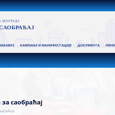
НАБАВКЕ
КАМПАЊЕ И МАНИФЕСТАЦИЈЕ
ДОКУМЕНТА
ЛИН
за саобраћај
аобраћаја