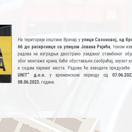
На територији општине Врачар у
улици Сазоновој, од бро
66 до раскрснице са улицом Јована Рајића
, током из
радова на изградњи двострано узиданог стамбеног обје
због монтаже крана, биће обустављен саобраћај, заузет 
и седам паркинг места. Радове ће изводити предузећ
UNIT“ д.о.о.
у временском периоду од
07.06.20
08.06.2023.
године.