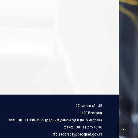
27. марта 43 - 45
11120 Београд
тел: +381 11 330 95 99 (радним даном од 8 до15 часова)
факс: +381 11 275 46 36
info.saobracaj@beograd.gov.rs