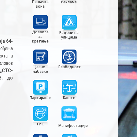
Пешачка
Рекламе
зона
Дозволе
Радови на
за
улицама
ја 64-
кретање
вођења
кта, а
коловоз
Јавне
Безбедност
е
„CTC-
набавке
23. до
Паркирање
Баште
ГИС
Манифестације