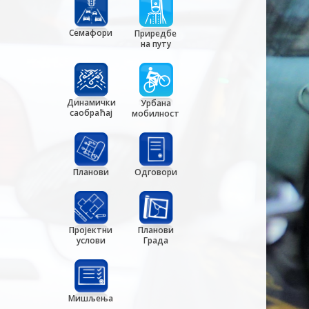
Семафори
Приредбе
на путу
Динамички
Урбана
саобраћај
мобилност
Планови
Одговори
Пројектни
Планови
услови
Града
Мишљења