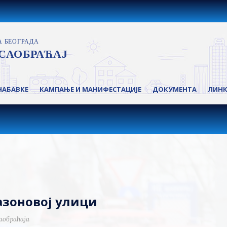
НАБАВКЕ
КАМПАЊЕ И МАНИФЕСТАЦИЈЕ
ДОКУМЕНТА
ЛИН
Сазоновој улици
аобраћаја