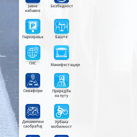
Јавне
Безбедност
набавке
Паркирање
Баште
ГИС
Манифестације
Семафори
Приредбе
на путу
Динамички
Урбана
саобраћај
мобилност