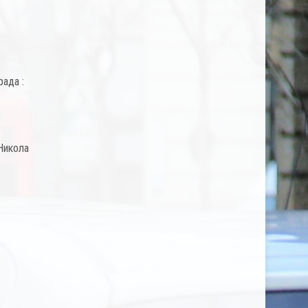
рада :
Никола