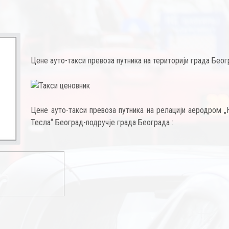
Цене ауто-такси превоза путника на територији града Беог
Цене ауто-такси превоза путника на релацији аеродром „
Тесла“ Београд-подручје града Београда :