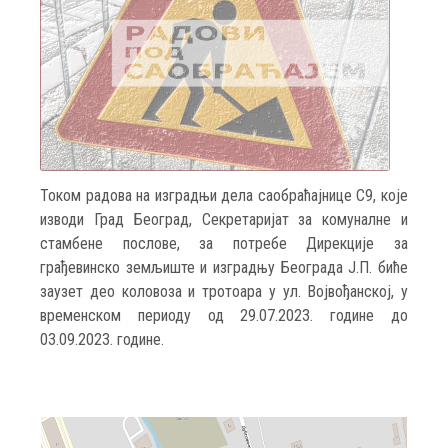
Током радова на изградњи дела саобраћајнице С9, које
изводи Град Београд, Секретаријат за комуналне и
стамбене послове, за потребе Дирекцијe за
грађевинско земљиште и изградњу Београда Ј.П. биће
заузет део коловоза и тротоара у ул. Војвођанској, у
временском периоду од 29.07.2023. године до
03.09.2023. године.