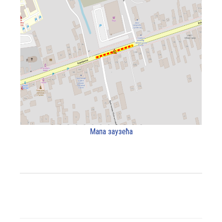
Мапа заузећа