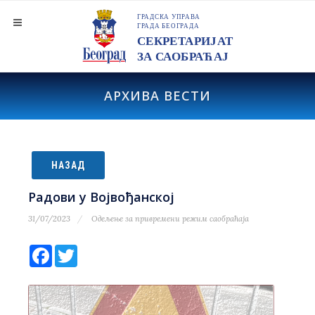
АРХИВА ВЕСТИ
НАЗАД
Радови у Војвођанској
31/07/2023
Одељење за привремени режим саобраћаја
Facebook
Twitter