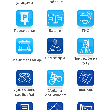
набавке
улицама
Паркирање
Баште
ГИС
Семафори
Приредбе на
Манифестације
путу
Планови
Динамички
Урбана
саобраћај
мобилност