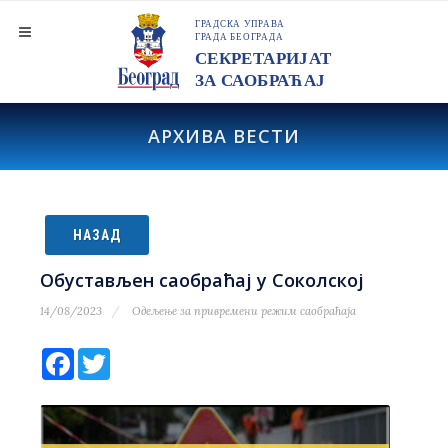
АРХИВА ВЕСТИ
НАЗАД
Обустављен саобраћај у Соколској
14/08/2023
Одељење за привремени режим саобраћаја
Facebook
Twitter