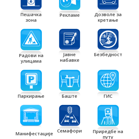
Дозволе за
Пешачка
Рекламе
кретање
зона
Јавне
Безбедност
Радови на
набавке
улицама
Паркирање
Баште
ГИС
Семафори
Приредбе на
Манифестације
путу