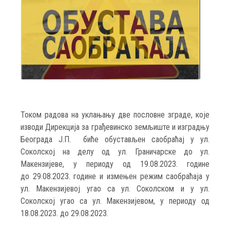
Током радова на уклањању две пословне зграде, које
изводи Дирекција за грађевинско земљиште и изградњу
Београда Ј.П. биће обустављен саобраћај у ул.
Соколскoj на делу од ул. Граничарске до ул.
Макензијеве, у периоду од 19.08.2023. године
до 29.08.2023. године и измењен режим саобраћаја у
ул. Макензијевoj угао са ул. Соколскoм и у ул.
Соколској угао са ул. Макензијевом, у периоду од
18.08.2023. до 29.08.2023.