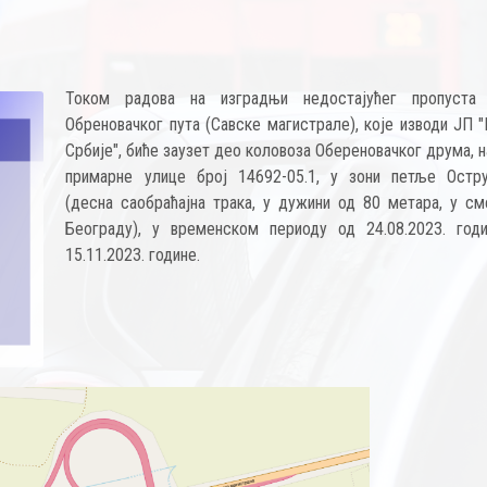
Током радова на изградњи недостајућег пропуста
Обреновачког пута (Савске магистрале), које изводи ЈП 
Србије", биће заузет део коловоза Обереновачког друма, 
примарне улице број 14692-05.1, у зони петље Остр
(десна саобраћајна трака, у дужини од 80 метара, у см
Београду), у временском периоду од 24.08.2023. год
15.11.2023. године.