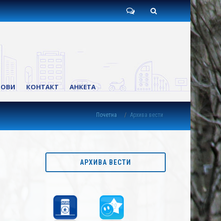
Пишите
Претрага
нам
КОВИ
КОНТАКТ
АНКЕТА
Почетна
Архива вести
АРХИВА ВЕСТИ