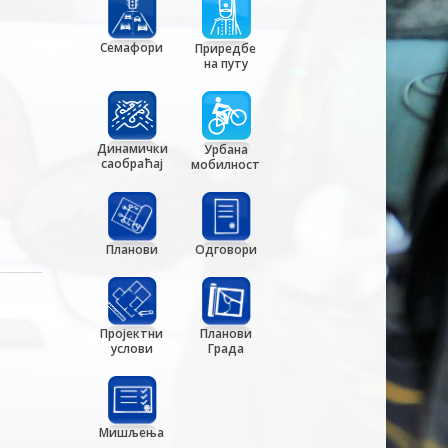
Семафори
Приредбе
на путу
Динамички
Урбана
саобраћај
мобилност
Планови
Одговори
Пројектни
Планови
услови
Града
Мишљења