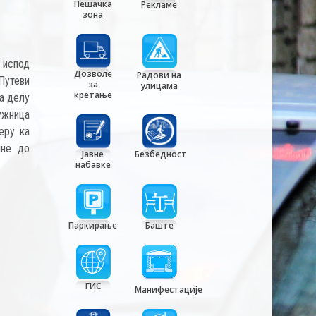
Пешачка
Рекламе
зона
 испод
Дозволе
Радови на
"Путеви
за
улицама
кретање
на делу
ужница
еру ка
ине до
Јавне
Безбедност
набавке
Паркирање
Баште
ГИС
Манифестације