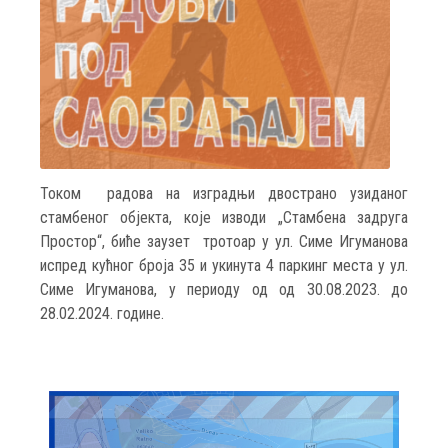
Током радова на изградњи двострано узиданог
стамбеног објекта, које изводи „Стамбена задруга
Простор“, биће заузет тротоар у ул. Симе Игуманова
испред кућног броја 35 и укинута 4 паркинг места у ул.
Симе Игуманова, у периоду од од 30.08.2023. до
28.02.2024. године.