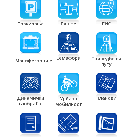
Паркирање
Баште
ГИС
Семафори
Приредбе на
Манифестације
путу
Планови
Динамички
Урбана
саобраћај
мобилност