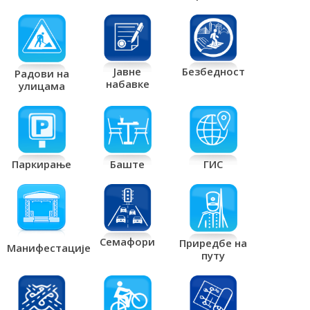
Јавне
Безбедност
Радови на
набавке
улицама
Паркирање
Баште
ГИС
Семафори
Приредбе на
Манифестације
путу