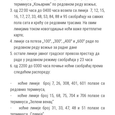
терминуса „Коњарник“ по редовном реду вожње;
од 22:00 часа до 0400 часа возила са линија 7, 12, 15,
16, 17, 27, 33, 48, 53, 84, 88 и 95 саобраћају на савких
пола сата и крећу се редовним трасама. На овим
линијама током новогодишње ноћи важе претплатне
карте;
линије са потеза „100'', „300'', „400'' и „600'' раде по
редовном реду вожње за радне дане
остале линије јавног градског превоза престају да
раде у редовном режиму саобраћаја у 23 часа
од 2200 до 0300 часа почиње ноћни саобраћај према
следећем распореду:
- ноћне линије број 7, 26, 308, 401, 601 полазе са
редовних терминуса,
- ноћне линије број 15, 68, 75, 704 и 706 полазе са
терминуса „Зелени венац“
- ноћне линије број 31, 33, 47, 48 и 51 полазе са
терминуса „Славија“