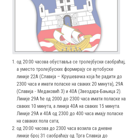
од 20:00 часова обуставља се тролејбуски саобраћај,
а уместо тролејбуских формирају се аутобуске
линије 22А (Славија – Крушевачка која ће радити до
2300 часа и имати поласке на сваких 20 минута), 29А
(Славија - Медаковић 3) и 40А (Звездара-Бањица 2).
Линије 29А ће од 2000 до 2300 часа имати поласке на
сваких 10 минута, а линија 40А на сваких 15 минута.
Линије 29А и 40А од 2300 до 400 часа имају поласке
на саваких пола сата;
од 20:00 часова до 2300 часа возила са дневне
линије број 31 саобраћају од Трга Славија до