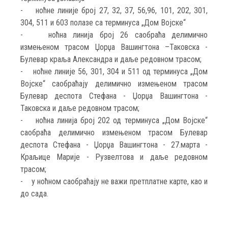
- ноћне линије број 27, 32, 37, 56,96, 101, 202, 301,
304, 511 и 603 полазе са терминуса „Дом Војске“
- ноћна линија број 26 саобраћа делимично
измењеном трасом Џорџа Вашингтона –Таковска -
Булевар краља Александра и даље редовном трасом;
- ноћне линије 56, 301, 304 и 511 од терминуса „Дом
Војске“ саобраћају делимично измењеном трасом
Булевар деспота Стефана - Џорџа Вашингтона -
Таковска и даље редовном трасом;
- ноћна линија број 202 од терминуса „Дом Војске“
саобраћа делимично измењеном трасом Булевар
деспота Стефана - Џорџа Вашингтона - 27.марта -
Краљице Марије - Рузвелтова и даље редовном
трасом;
- у ноћном саобраћају не важи претплатне карте, као и
до сада.