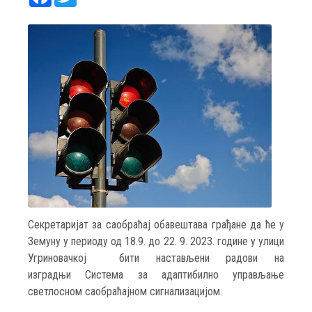
Секретаријат за саобраћај обавештава грађане да ће у
Земуну у периоду од 18.9. до 22. 9. 2023. године у улици
Угриновачкој бити настављени радови на
изградњи Система за адаптибилно управљање
светлосном саобраћајном сигнализацијом.