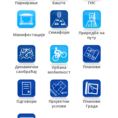
Паркирање
Баште
ГИС
Семафори
Приредбе на
Манифестације
путу
Планови
Динамички
Урбана
саобраћај
мобилност
Одговори
Пројектни
Планови
услови
Града