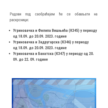
Радови под саобраћајем ће се обављати на
раскрсници
:
Угриновачка и Филипа Вишњића (К345) у периоду
од 18.09. до 20.09. 2023. године
Угриновачка и Задругарска (К346) у периоду
од 18.09. до 20.09. 2023. године
Угриновачка и Банатска (К347) у периоду од 20.
09. до 22. 09. године