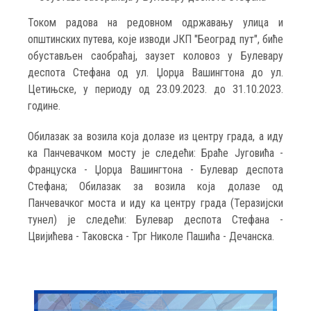
Током радова на редовном одржавању улица и
општинских путева, које изводи ЈКП "Београд пут", биће
обустављен саобраћај, заузет коловоз у Булевару
деспота Стефана од ул. Џорџа Вашингтона до ул.
Цетињске, у периоду од 23.09.2023. до 31.10.2023.
године.
Обилазак за возила која долазе из центру града, а иду
ка Панчевачком мосту је следећи: Браће Југовића -
Француска - Џорџа Вашингтона - Булевар деспота
Стефана; Обилазак за возила која долазе од
Панчевачког моста и иду ка центру града (Теразијски
тунел) је следећи: Булевар деспота Стефана -
Цвијићева - Таковска - Трг Николе Пашића - Дечанска.