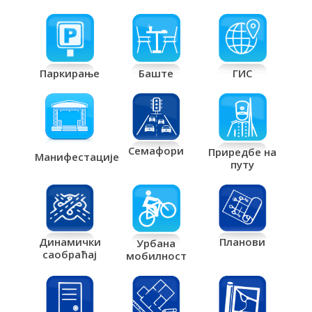
Паркирање
Баште
ГИС
Семафори
Приредбе на
Манифестације
путу
Планови
Динамички
Урбана
саобраћај
мобилност