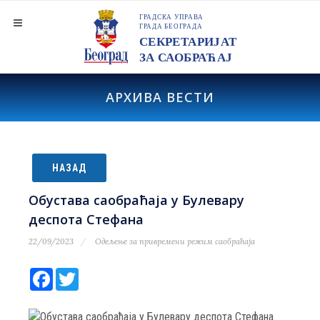
АРХИВА ВЕСТИ
НАЗАД
Обустава саобраћаја у Булевару
деспота Стефана
22/09/2023
Одељење за привремени режим саобраћаја
Facebook
Twitter