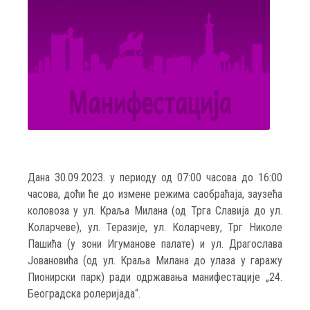
Дана 30.09.2023. у периоду од 07:00 часова до 16:00
часова, доћи ће до измене режима саобраћаја, заузећа
коловоза у ул. Краља Милана (од Трга Славија до ул.
Коларчеве), ул. Теразије, ул. Коларчеву, Трг Николе
Пашића (у зони Игуманове палате) и ул. Драгослава
Јовановића (од ул. Краља Милана до улаза у гаражу
Пионирски парк) ради одржавања манифестације „24.
Београдска ролеријада“.