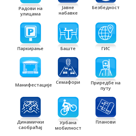
Јавне
Безбедност
Радови на
набавке
улицама
Паркирање
Баште
ГИС
Семафори
Приредбе на
Манифестације
путу
Планови
Динамички
Урбана
саобраћај
мобилност