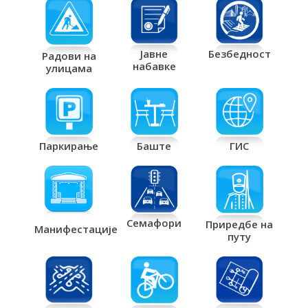
Јавне
Безбедност
Радови на
набавке
улицама
Паркирање
Баште
ГИС
Семафори
Приредбе на
Манифестације
путу