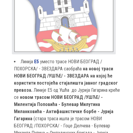
Линија
Е5
уместо трасе НОВИ БЕОГРАД /
ПОХОРСКА/ - ЗВЕЗДАРА саобраћа
на новој траси
НОВИ БЕОГРАД /УШЋЕ/ - ЗВЕЗДАРА на којој ће
користити постојећа стајалишта јавног градског
превоза.
Линије Е5 од Ушћа до Јурија Гагарина креће
се
новом трасом НОВИ БЕОГРАД /УШЋЕ/ -
Милентија Поповића - Булевар Милутина
Миланковића - Антифашистичке борбе - Јурија
Гагарина
(стара траса ишла је трасом НОВИ
БЕОГРАД /ПОХОРСКА/ - Гоце Делчева - Булевар
Михаила Пупина – Омладинских бригада - Јурија