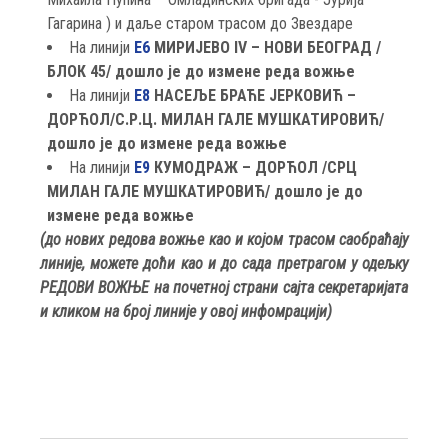
Гагарина ) и даље старом трасом до Звездаре
На линији
Е6
МИРИЈЕВО IV – НОВИ БЕОГРАД /
БЛОК 45/ дошло је до измене реда вожње
На линији
Е8
НАСЕЉЕ БРАЋЕ ЈЕРКОВИЋ –
ДОРЋОЛ/С.Р.Ц. МИЛАН ГАЛЕ МУШКАТИРОВИЋ/
дошло је до измене реда вожње
На линији
Е9
КУМОДРАЖ – ДОРЋОЛ /СРЦ
МИЛАН ГАЛЕ МУШКАТИРОВИЋ/ дошло је до
измене реда вожње
(до нових редова вожње као и којом трасом саобраћају
линије, можете доћи као и до сада претрагом у одељку
РЕДОВИ ВОЖЊЕ на почетној страни сајта секретаријата
и кликом на број линије у овој инфомрацији)