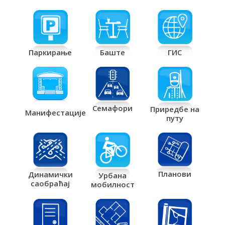
Паркирање
Баште
ГИС
Семафори
Приредбе на
Манифестације
путу
Планови
Динамички
Урбана
саобраћај
мобилност