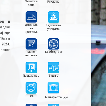
Пешачка
Рекламе
зона
вод и
Дозволе
Радови на
оводне
за
улицама
кретање
ћајнице
216/2 и
.2023.
вског
Јавне
Безбедност
набавке
Паркирање
Баште
ГИС
Манифестације