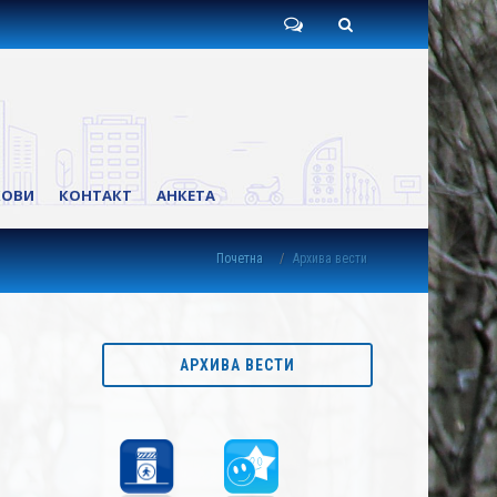
Пишите
Претрага
нам
КОВИ
КОНТАКТ
АНКЕТА
Почетна
Архива вести
АРХИВА ВЕСТИ