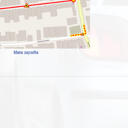
Мапа заузећа