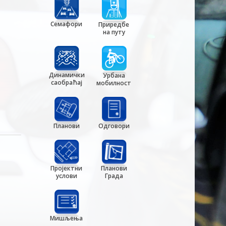
Семафори
Приредбе
на путу
Динамички
Урбана
саобраћај
мобилност
Планови
Одговори
Пројектни
Планови
услови
Града
Мишљења