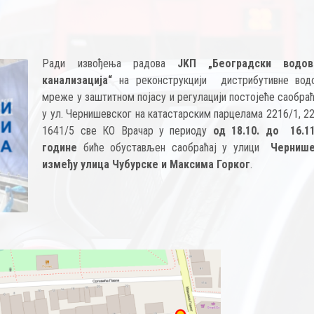
Ради извођења радова
JKП „Београдски водо
канализација“
на реконструкцији дистрибутивне вод
мреже у заштитном појасу и регулацији постојеће саобра
у ул. Чернишевског на катастарским парцелама 2216/1, 2
1641/5 све КО Врачар у периоду
од 18.10. до 16.11
године
биће обустављен саобраћај у улици
Чернише
између улица Чубурске и Максима Горког
.