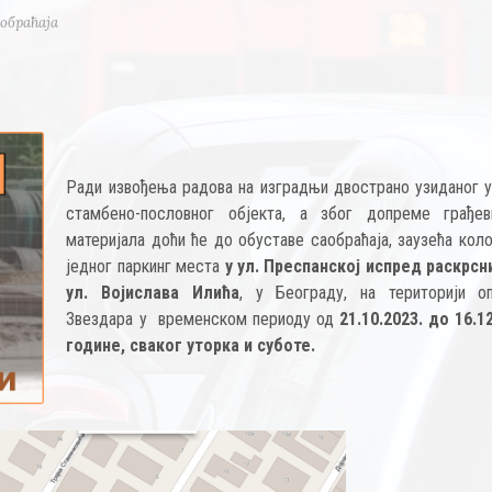
обраћаја
Ради извођења радова на изградњи двострано узиданог у
стамбено-пословног објекта, а због допреме грађев
материјала доћи ће до обуставе саобраћаја, заузећа кол
једног паркинг места
у ул. Преспанској испред раскрсн
ул. Војислава Илића
, у Београду, на територији о
Звездара у временском периоду од
21.10.2023. до 16.1
године, сваког уторка и суботе.