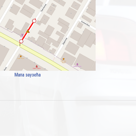
Мапа заузећа