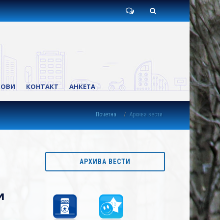
Пишите
Претрага
нам
КОВИ
КОНТАКТ
АНКЕТА
Почетна
Архива вести
АРХИВА ВЕСТИ
и