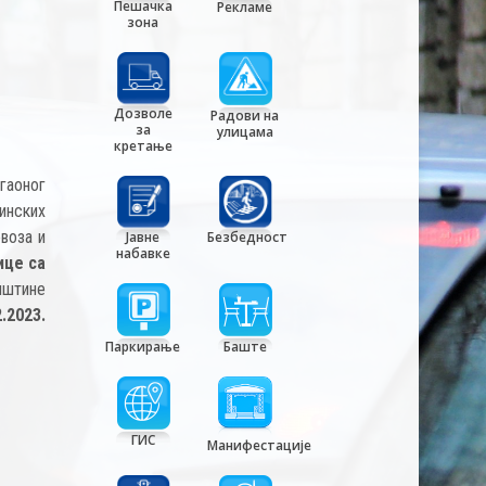
Пешачка
Рекламе
зона
Дозволе
Радови на
за
улицама
кретање
гаоног
инских
овоза и
Јавне
Безбедност
набавке
ице са
пштине
2.2023.
Паркирање
Баште
ГИС
Манифестације