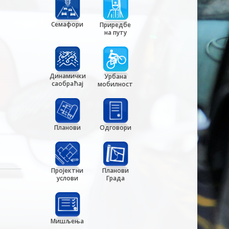
Семафори
Приредбе
на путу
Динамички
Урбана
саобраћај
мобилност
Планови
Одговори
Пројектни
Планови
услови
Града
Мишљења