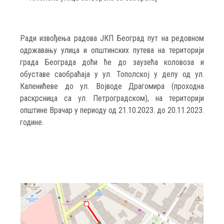
Ради извођења радова ЈКП Београд пут на редовном
одржавању улица и општинских путева на територији
града Београда доћи ће до заузећа коловоза и
обуставе саобраћаја у ул. Тополској у делу од ул.
Каленићеве до ул. Војводе Драгомира (проходна
раскрсница са ул. Петроградском), на територији
општине Врачар у периоду од 21.10.2023. до 20.11.2023.
године.