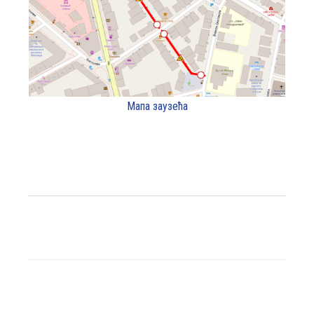
Мапа заузећа