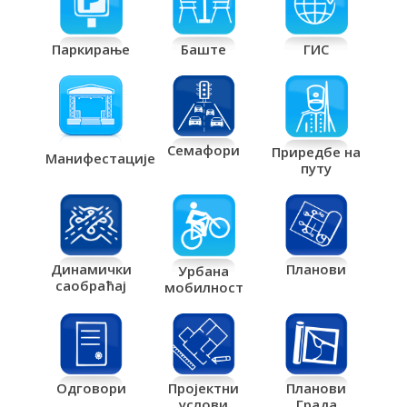
Паркирање
Баште
ГИС
Семафори
Приредбе на
Манифестације
путу
Планови
Динамички
Урбана
саобраћај
мобилност
Одговори
Пројектни
Планови
услови
Града