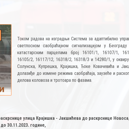
Током радова на изградњи Система за адаптибилно упр
светлосном саобраћајном сигнализацијом у Београд
катастарским парцелама број 16101/1, 16107/1, 161
16105/2, 16117/12, 16318/2, 16318/3 и 14280/1, у оквир
Солунска, Купрешка, Крајишка, Ђоке Ковачевића и Јак
долазиђе до измене режима саобраћаја, заузеће и раско
делова коловоза и тротоара по фазама.
раскрснице улица Крајишка - Јакшићева до раскрснице Новос
 до 30.11.2023. године,