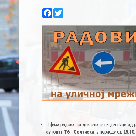
Facebook
Twitter
I фаза радова предвиђена је на деоници
од 
аутопут Т6 - Солунска
у периоду од
25.10.