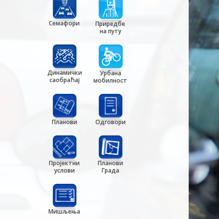
Семафори
Приредбе
на путу
Динамички
Урбана
саобраћај
мобилност
Планови
Одговори
Пројектни
Планови
услови
Града
Мишљења