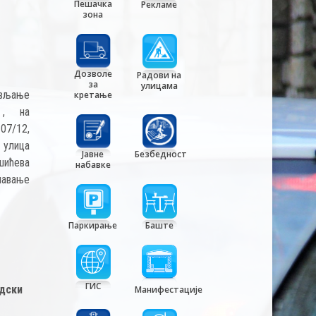
Пешачка
Рекламе
зона
Дозволе
Радови на
за
улицама
ављање
кретање
у , на
07/12,
у улица
Јавне
Безбедност
шићева
набавке
павање
Паркирање
Баште
ГИС
адски
Манифестације