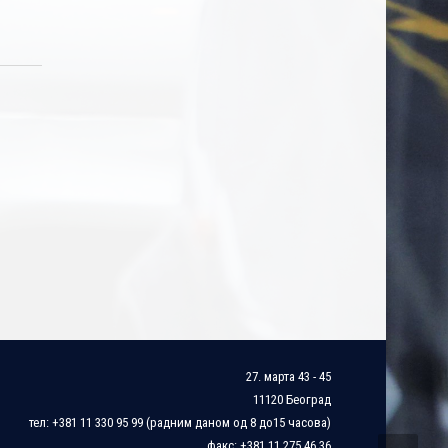
27. марта 43 - 45
11120 Београд
тел: +381 11 330 95 99 (радним даном од 8 до15 часова)
факс: +381 11 275 46 36