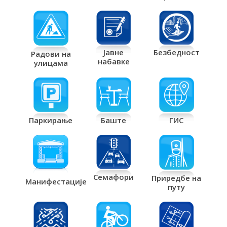
Јавне
Безбедност
Радови на
набавке
улицама
Паркирање
Баште
ГИС
Семафори
Приредбе на
Манифестације
путу