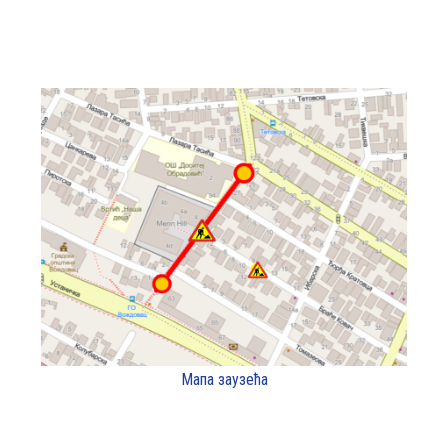
Мапа заузећа