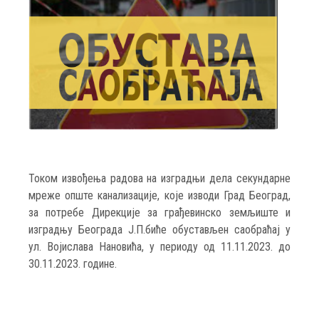
Током извођења радова на изградњи дела секундарне
мреже опште канализације, које изводи Град Београд,
за потребе Дирекцијe за грађевинско земљиште и
изградњу Београда Ј.П.биће обустављен саобраћај у
ул. Војислава Нановића, у периоду од 11.11.2023. до
30.11.2023. године.