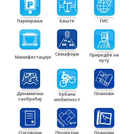
Паркирање
Баште
ГИС
Семафори
Приредбе на
Манифестације
путу
Планови
Динамички
Урбана
саобраћај
мобилност
Одговори
Пројектни
Планови