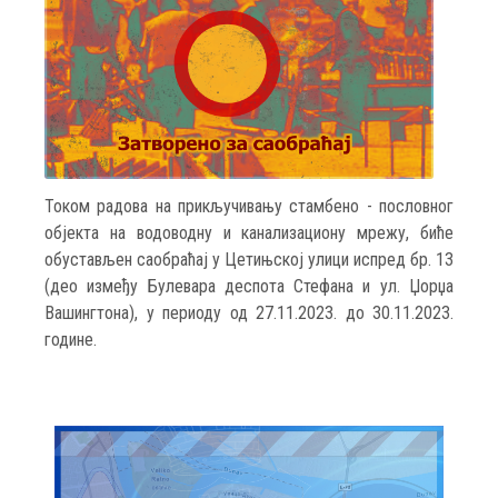
Током радова на прикључивању стамбено - пословног
објекта на водоводну и канализациону мрежу, биће
обустављен саобраћај у Цетињској улици испред бр. 13
(део између Булевара деспота Стефана и ул. Џорџа
Вашингтона), у периоду од 27.11.2023. до 30.11.2023.
године.