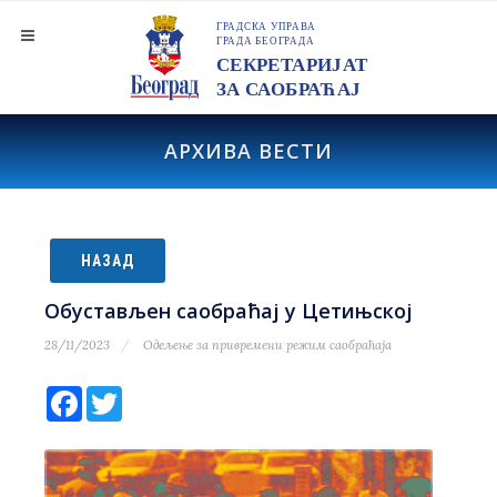
АРХИВА ВЕСТИ
НАЗАД
Обустављен саобраћај у Цетињској
28/11/2023
Одељење за привремени режим саобраћаја
Facebook
Twitter