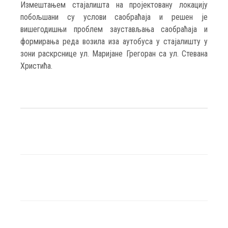
Измештањем стајалишта на пројектовану локацију
побољшани су услови саобраћаја и решен је
вишегодишњи проблем заустављања саобраћаја и
формирања реда возила иза аутобуса у стајалишту у
зони раскрснице ул. Маријане Грегоран са ул. Стевана
Христића.