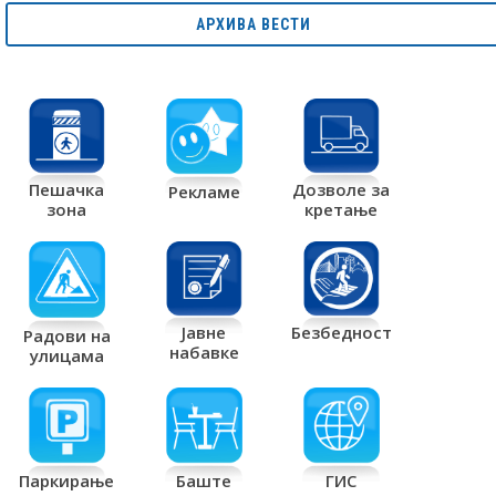
АРХИВА ВЕСТИ
Дозволе за
Пешачка
Рекламе
кретање
зона
Јавне
Безбедност
Радови на
набавке
улицама
Паркирање
Баште
ГИС