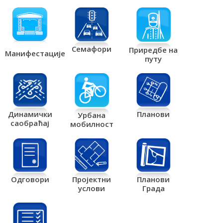
Семафори
Приредбе на
Манифестације
путу
Планови
Динамички
Урбана
саобраћај
мобилност
Одговори
Пројектни
Планови
услови
Града