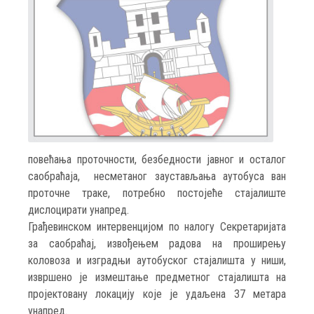
повећања проточности, безбедности јавног и осталог
саобраћаја, несметаног заустављања аутобуса ван
проточне траке, потребно постојеће стајалиште
дислоцирати унапред.
Грађевинском интервенцијом по налогу Секретаријата
за саобраћај, извођењем радова на проширењу
коловоза и изградњи аутобуског стајалишта у ниши,
извршено је измештање предметног стајалишта на
пројектовану локацију које је удаљена 37 метара
унапред.