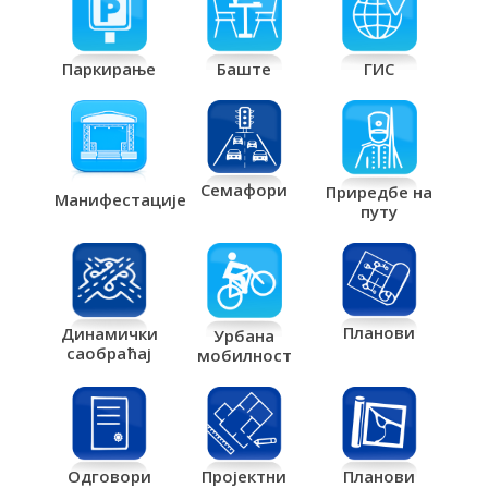
Паркирање
Баште
ГИС
Семафори
Приредбе на
Манифестације
путу
Планови
Динамички
Урбана
саобраћај
мобилност
Одговори
Пројектни
Планови