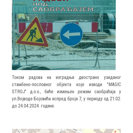
Током радова на изградњи двострано узиданог
стамбено-пословног објекта које изводи "MAGIC
STROJ" д.о.о., биће измењен режим саобраћаја у
ул.Војводе Бојовића испред броја 7, у периоду од 21.02.
до 24.04.2024. године.