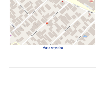
Мапа заузећа