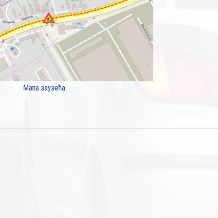
Мапа заузећа