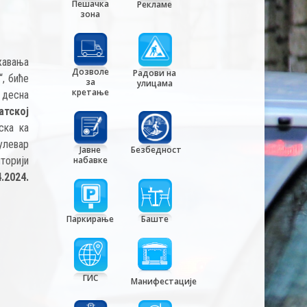
Пешачка
Рекламе
зона
жавања
Дозволе
Радови на
“, биће
за
улицама
кретање
 десна
атској
ска ка
улевар
Јавне
Безбедност
торији
набавке
.2024.
Паркирање
Баште
ГИС
Манифестације