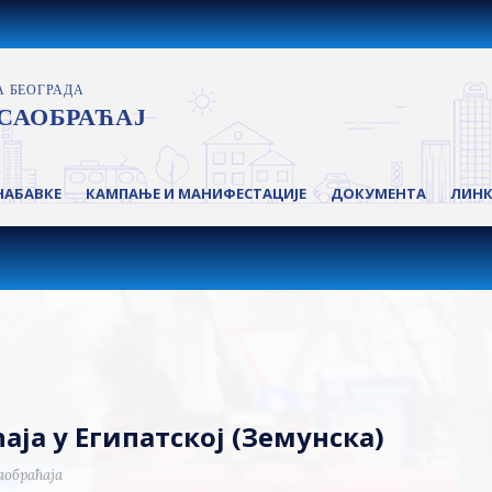
НАБАВКЕ
КАМПАЊЕ И МАНИФЕСТАЦИЈЕ
ДОКУМЕНТА
ЛИН
ја у Египатској (Земунска)
аобраћаја