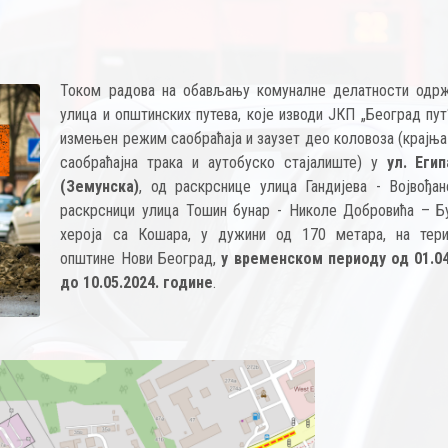
Током радова на обављању комуналне делатности одр
улица и општинских путева, које изводи ЈКП „Београд пут
измењен режим саобраћаја и заузет део коловоза (крајња
саобраћајна трака и аутобуско стајалиште) у
ул. Егип
(Земунска)
, од раскрснице улица Гандијева - Војвођан
раскрсници улица Тошин бунар - Николе Добровића – Б
хероја са Кошара, у дужини од 170 метара, на тери
општине Нови Београд,
у временском периоду од 01.04
до 10.05.2024. године
.