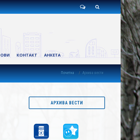
Пишите
Претрага
нам
КОВИ
КОНТАКТ
АНКЕТА
Почетна
Архива вести
АРХИВА ВЕСТИ