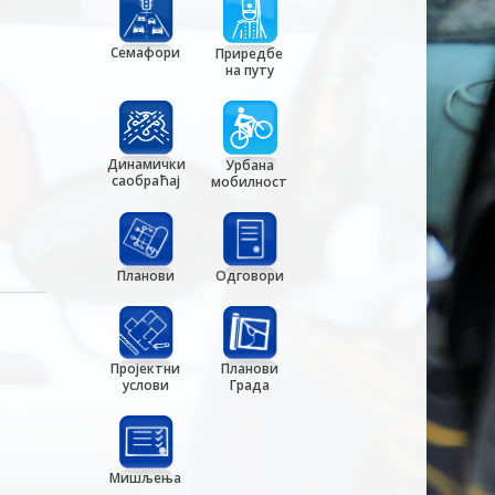
Семафори
Приредбе
на путу
Динамички
Урбана
саобраћај
мобилност
Планови
Одговори
Пројектни
Планови
услови
Града
Мишљења