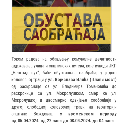
Током радова на обављању комуналне делатности
одржавања улица и општинских путева, које изводи ЈКП
„Београд пут“, биће обустављен саобраћај у једној
коловозној траци у
ул. Војислава Илића (Плави мост)
од раскрснице са ул. Владимира Томановића до
раскрснице са ул. Мокролушком, смер ка ул.
Мокролушкој и двосмерно одвијање саобраћаја у
другој слободној коловозној траци, на територији
општине Вождовац,
у временском периоду
од 05.04.2024. од 22 часа до 08.04.2024. до 04 часа
.