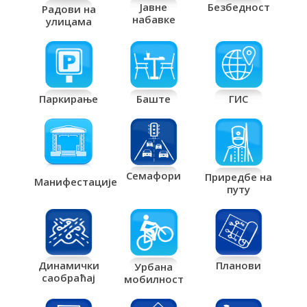
Јавне
Безбедност
Радови на
набавке
улицама
Паркирање
Баште
ГИС
Семафори
Приредбе на
Манифестације
путу
Планови
Динамички
Урбана
саобраћај
мобилност