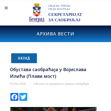
АРХИВА ВЕСТИ
НАЗАД
Обустава саобраћаја у Војислава
Илића (Плави мост)
05/04/2024
Одељење за привремени режим саобраћаја
Facebook
Twitter