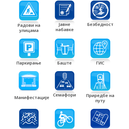
Јавне
Безбедност
Радови на
набавке
улицама
Паркирање
Баште
ГИС
Семафори
Приредбе на
Манифестације
путу