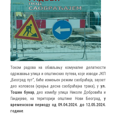
Током радова на обављању комуналне делатности
одржавања улица и општинских путева, које изводи ЈКП
„Београд пут“, биће измењен режим саобраћаја, заузет
део коловоза (крајња десна саобраћајна трака), у
ул.
Тошин бунар
, део између улица Николе Добровића и
Гандијеве, на територији општине Нови Београд,
у
временском периоду од 09.04.2024. до 12.05.2024.
године
.