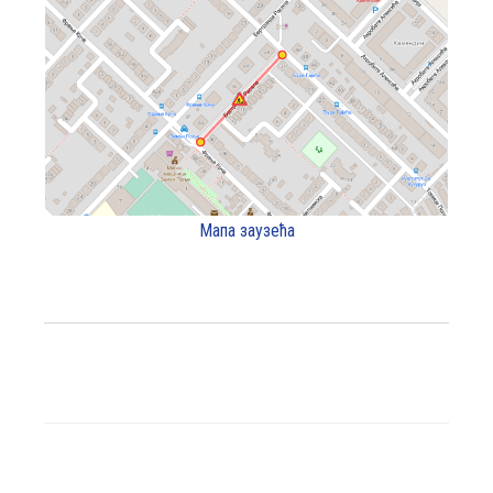
Мапа заузећа