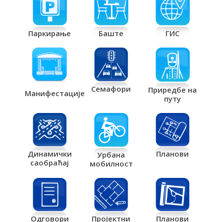
Паркирање
Баште
ГИС
Семафори
Приредбе на
Манифестације
путу
Планови
Динамички
Урбана
саобраћај
мобилност
Одговори
Пројектни
Планови